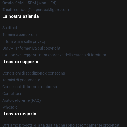
Orario
: 9AM – 5PM (Mon – Fri)
Email
: contact@superduckfigure.com
La nostra azienda
Su di noi
Termini e condizioni
Informativa sulla privacy
DMCA - Informativa sul copyright
CA SB657: Legge sulla trasparenza della catena di fornitura
Il nostro supporto
Condizioni di spedizione e consegna
Termini di pagamento
Condizioni di ritorno e rimborso
Contattaci
Aiuto del cliente (FAQ)
Whosale
Il nostro negozio
Offriamo prodotti di alta qualità che sono specificamente progettati