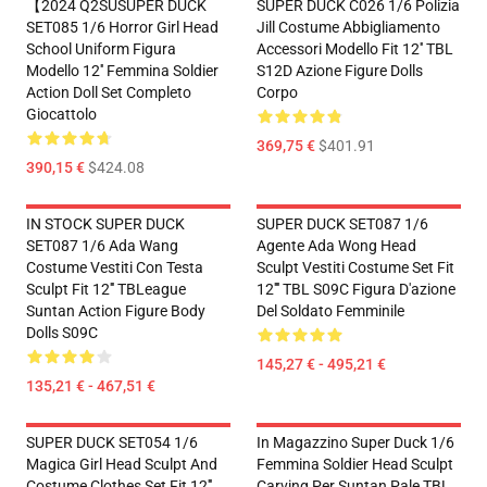
【2024 Q2SUSUPER DUCK
SUPER DUCK C026 1/6 Polizia
SET085 1/6 Horror Girl Head
Jill Costume Abbigliamento
School Uniform Figura
Accessori Modello Fit 12'' TBL
Modello 12'' Femmina Soldier
S12D Azione Figure Dolls
Action Doll Set Completo
Corpo
Giocattolo
369,75 €
$401.91
390,15 €
$424.08
IN STOCK SUPER DUCK
SUPER DUCK SET087 1/6
SET087 1/6 Ada Wang
Agente Ada Wong Head
Costume Vestiti Con Testa
Sculpt Vestiti Costume Set Fit
Sculpt Fit 12''' TBLeague
12'''' TBL S09C Figura D'azione
Suntan Action Figure Body
Del Soldato Femminile
Dolls S09C
145,27 € - 495,21 €
135,21 € - 467,51 €
SUPER DUCK SET054 1/6
In Magazzino Super Duck 1/6
Magica Girl Head Sculpt And
Femmina Soldier Head Sculpt
Costume Clothes Set Fit 12'''
Carving Per Suntan Pale TBL