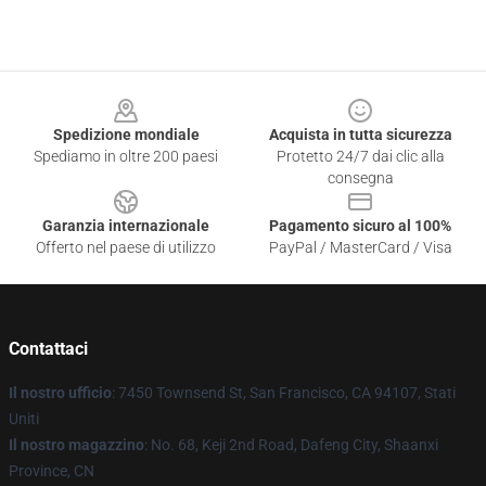
Footer
Spedizione mondiale
Acquista in tutta sicurezza
Spediamo in oltre 200 paesi
Protetto 24/7 dai clic alla
consegna
Garanzia internazionale
Pagamento sicuro al 100%
Offerto nel paese di utilizzo
PayPal / MasterCard / Visa
Contattaci
Il nostro ufficio
: 7450 Townsend St, San Francisco, CA 94107, Stati
Uniti
Il nostro magazzino
: No. 68, Keji 2nd Road, Dafeng City, Shaanxi
Province, CN