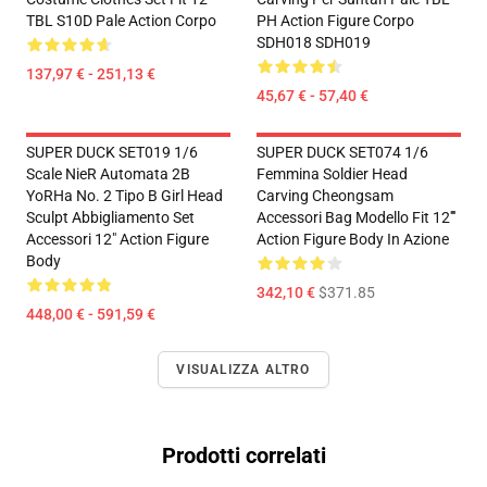
TBL S10D Pale Action Corpo
PH Action Figure Corpo
SDH018 SDH019
137,97 € - 251,13 €
45,67 € - 57,40 €
SUPER DUCK SET019 1/6
SUPER DUCK SET074 1/6
Scale NieR Automata 2B
Femmina Soldier Head
YoRHa No. 2 Tipo B Girl Head
Carving Cheongsam
Sculpt Abbigliamento Set
Accessori Bag Modello Fit 12''''
Accessori 12" Action Figure
Action Figure Body In Azione
Body
342,10 €
$371.85
448,00 € - 591,59 €
VISUALIZZA ALTRO
Prodotti correlati