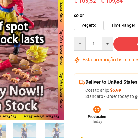
€ 103,52 - € 109,84
color
Vegetto
Time Ranger
Quantity
Esta promoção termina
Deliver to United States
Cost to ship:
$6.99
Standard - Order today to g
Production
Today