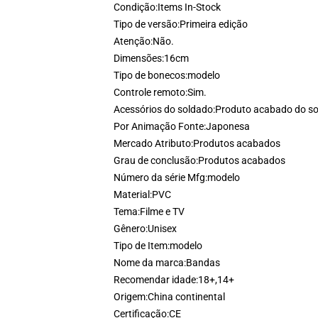
Condição:
Items In-Stock
Tipo de versão:
Primeira edição
Atenção:
Não.
Dimensões:
16cm
Tipo de bonecos:
modelo
Controle remoto:
Sim.
Acessórios do soldado:
Produto acabado do s
Por Animação Fonte:
Japonesa
Mercado Atributo:
Produtos acabados
Grau de conclusão:
Produtos acabados
Número da série Mfg:
modelo
Material:
PVC
Tema:
Filme e TV
Gênero:
Unisex
Tipo de Item:
modelo
Nome da marca:
Bandas
Recomendar idade:
18+,14+
Origem:
China continental
Certificação:
CE