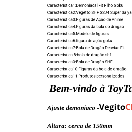
Característica1:
Demoniacal Fit Filho Goku
Característica2:
Vegetto SHF SSJ4 Super Saiy
Característica3:
Figuras de Ação de Anime
Característica4:
Figuras da bola do dragão
Característica5:
Modelo de figuras
Característica6:
figura de ação goku
Característica7:
Bola de Dragão Deaviac Fit
Característica 8:
bola de dragão shf
Característica9:
Bola de Dragão SHF
Característica10:
Figuras da bola do dragão
Característica11:
Produtos personalizados
Bem-vindo à ToyTal
Vegito
C
Ajuste demoníaco -
Altura: cerca de 150mm