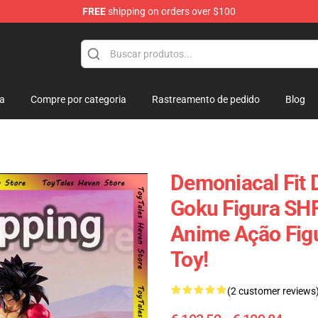
FREE
shipping on orders over $100
k Figure
ja
Compre por categoria
Rastreamento de pedido
Blog
Demoniacal Fit 
Goku Figura SHF
Anime Ação Fig
Toy!
(2 customer reviews