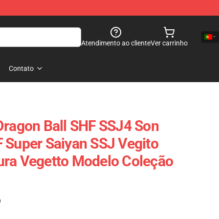
Atendimento ao cliente
Ver carrinho
Contato
Dragon Ball SHF SSJ4 Son
 Super Saiyan SSJ Vegito
ura Vegetto Modelo Coleção
)