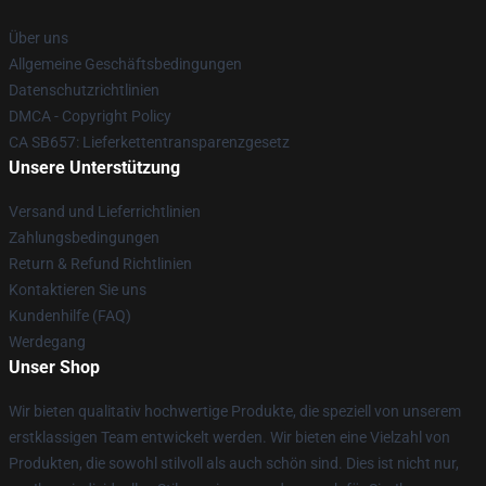
Über uns
Allgemeine Geschäftsbedingungen
Datenschutzrichtlinien
DMCA - Copyright Policy
CA SB657: Lieferkettentransparenzgesetz
Unsere Unterstützung
Versand und Lieferrichtlinien
Zahlungsbedingungen
Return & Refund Richtlinien
Kontaktieren Sie uns
Kundenhilfe (FAQ)
Werdegang
Unser Shop
Wir bieten qualitativ hochwertige Produkte, die speziell von unserem
erstklassigen Team entwickelt werden. Wir bieten eine Vielzahl von
Produkten, die sowohl stilvoll als auch schön sind. Dies ist nicht nur,