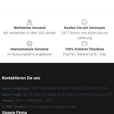
Footer
Weltweiter Versand
Kaufen Sie mit Vertrauen
Wir versenden in über 200 Länder
24/7 Schutz von Klicks bis zur
Lieferung
Internationale Garantie
100% Sicherer Checkout
Im Nutzungsland angeboten
PayPal / MasterCard / Visa
Kontaktieren Sie uns
Unser Hauptbüro
: 7450 Townsend St, San Francisco, CA 94107, US
Unser Lager
: Nr. 68, Keji 2nd Road, Stadt Dafeng, Provinz Shaanxi, CN
Geruch
: 9AM – 5PM (Mon – Fri)
E-Mail senden
: contact@superduckfigure.com
Unsere Firma