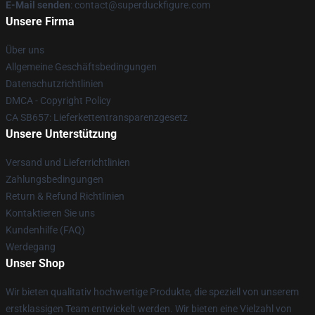
E-Mail senden
: contact@superduckfigure.com
Unsere Firma
Über uns
Allgemeine Geschäftsbedingungen
Datenschutzrichtlinien
DMCA - Copyright Policy
CA SB657: Lieferkettentransparenzgesetz
Unsere Unterstützung
Versand und Lieferrichtlinien
Zahlungsbedingungen
Return & Refund Richtlinien
Kontaktieren Sie uns
Kundenhilfe (FAQ)
Werdegang
Unser Shop
Wir bieten qualitativ hochwertige Produkte, die speziell von unserem
erstklassigen Team entwickelt werden. Wir bieten eine Vielzahl von