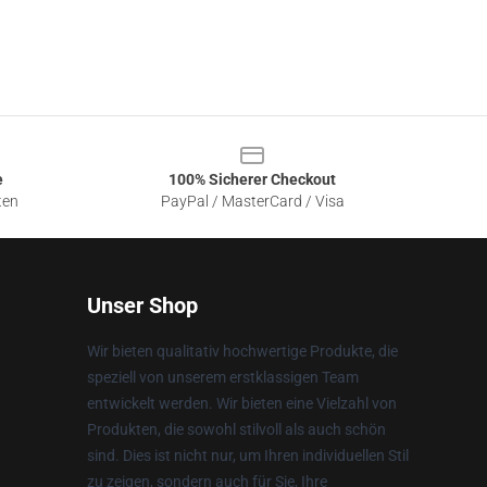
e
100% Sicherer Checkout
ten
PayPal / MasterCard / Visa
Unser Shop
Wir bieten qualitativ hochwertige Produkte, die
speziell von unserem erstklassigen Team
entwickelt werden. Wir bieten eine Vielzahl von
Produkten, die sowohl stilvoll als auch schön
sind. Dies ist nicht nur, um Ihren individuellen Stil
zu zeigen, sondern auch für Sie, Ihre