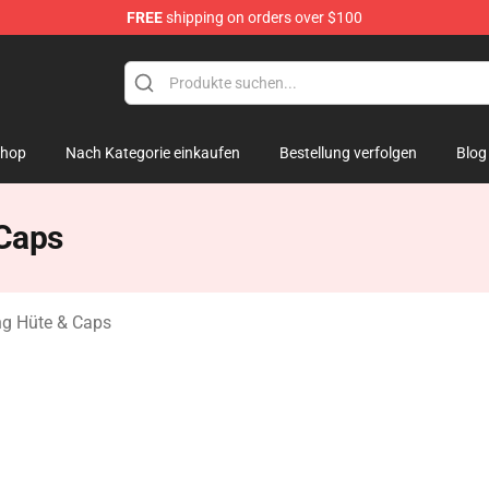
FREE
shipping on orders over $100
k Figure
hop
Nach Kategorie einkaufen
Bestellung verfolgen
Blog
 Caps
ng Hüte & Caps