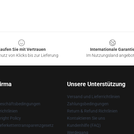
aufen Sie mit Vertrauen
Internationale Garanti
utz von Klicks bis zur Lieferung
Im Nutzungsland angebo
irma
Unsere Unterstützung
Versand und Lieferrichtlinien
Geschäftsbedingungen
Zahlungsbedingungen
ichtlinien
Return & Refund Richtlinien
ight Policy
Kontaktieren Sie uns
eferkettentransparenzgesetz
Kundenhilfe (FAQ)
Werdegang