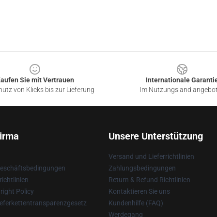
aufen Sie mit Vertrauen
Internationale Garanti
utz von Klicks bis zur Lieferung
Im Nutzungsland angebo
irma
Unsere Unterstützung
Versand und Lieferrichtlinien
Geschäftsbedingungen
Zahlungsbedingungen
ichtlinien
Return & Refund Richtlinien
ight Policy
Kontaktieren Sie uns
eferkettentransparenzgesetz
Kundenhilfe (FAQ)
Werdegang