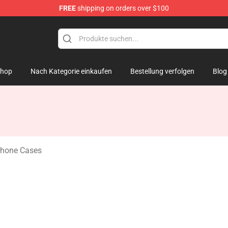
FREE
shipping on orders over $100
k Figure
hop
Nach Kategorie einkaufen
Bestellung verfolgen
Blog
Phone Cases