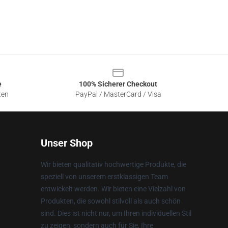
e
100% Sicherer Checkout
ten
PayPal / MasterCard / Visa
Unser Shop
Wir bieten qualitativ hochwertige Produkte, die
speziell von unserem erstklassigen Team
entwickelt werden. Wir bieten eine Vielzahl von
Produkten, die sowohl stilvoll als auch schön
sind. Dies ist nicht nur, um Ihren individuellen Stil
zu zeigen, sondern auch für Sie, Ihre