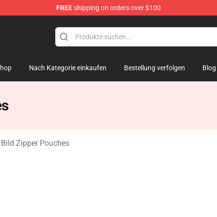
FREE
shipping on orders over $100
k Figure
hop
Nach Kategorie einkaufen
Bestellung verfolgen
Blog
es
Bild Zipper Pouches