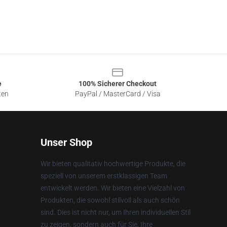
e
100% Sicherer Checkout
ten
PayPal / MasterCard / Visa
Unser Shop
Wir bieten qualitativ hochwertige Produkte, die
speziell von unserem erstklassigen Team
entwickelt werden. Wir bieten eine Vielzahl von
Produkten, die sowohl stilvoll als auch schön
sind. Dies ist nicht nur, um Ihren individuellen Stil
zu zeigen, sondern auch für Sie, Ihre