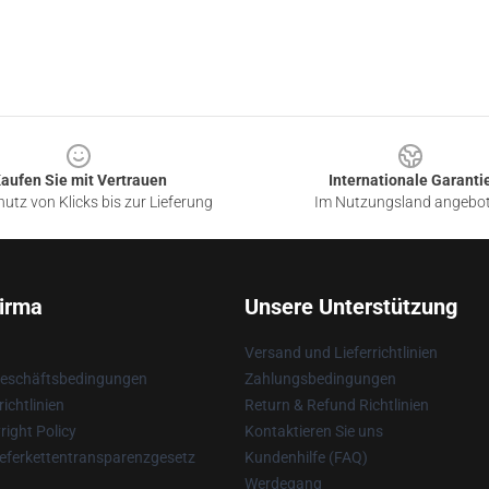
aufen Sie mit Vertrauen
Internationale Garanti
utz von Klicks bis zur Lieferung
Im Nutzungsland angebo
irma
Unsere Unterstützung
Versand und Lieferrichtlinien
Geschäftsbedingungen
Zahlungsbedingungen
ichtlinien
Return & Refund Richtlinien
ight Policy
Kontaktieren Sie uns
eferkettentransparenzgesetz
Kundenhilfe (FAQ)
Werdegang