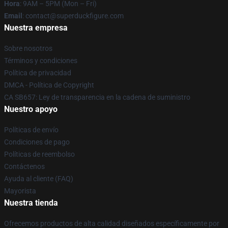
Hora
: 9AM – 5PM (Mon – Fri)
Email
: contact@superduckfigure.com
Nuestra empresa
Sobre nosotros
Términos y condiciones
Política de privacidad
DMCA - Política de Copyright
CA SB657: Ley de transparencia en la cadena de suministro
Nuestro apoyo
Políticas de envío
Condiciones de pago
Políticas de reembolso
Contáctenos
Ayuda al cliente (FAQ)
Mayorista
Nuestra tienda
Ofrecemos productos de alta calidad diseñados específicamente por