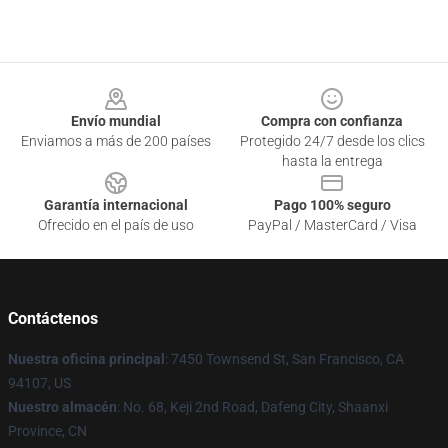
Footer
Envío mundial
Compra con confianza
Enviamos a más de 200 países
Protegido 24/7 desde los clics
hasta la entrega
Garantía internacional
Pago 100% seguro
Ofrecido en el país de uso
PayPal / MasterCard / Visa
Contáctenos
Nuestra oficina principal
: 7450 Townsend St, San Francisco, CA
94107, US
Nuestro almacén
: No. 68, Keji 2nd Road, Dafeng City, Shaanxi
Province, CN