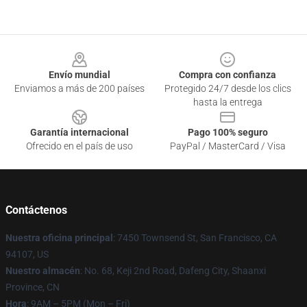
Footer
Envío mundial
Compra con confianza
Enviamos a más de 200 países
Protegido 24/7 desde los clics
hasta la entrega
Garantía internacional
Pago 100% seguro
Ofrecido en el país de uso
PayPal / MasterCard / Visa
Contáctenos
Nuestra oficina principal
: 7450 Townsend St, San Francisco, CA
94107, US
Nuestro almacén
: No. 68, Keji 2nd Road, Dafeng City, Shaanxi
Province, CN
Hora
: 9AM – 5PM (Mon – Fri)