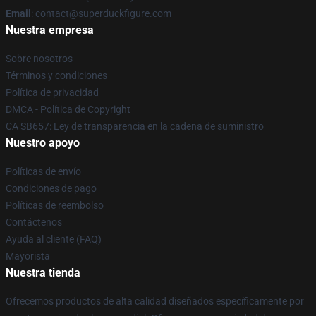
Email
: contact@superduckfigure.com
Nuestra empresa
Sobre nosotros
Términos y condiciones
Política de privacidad
DMCA - Política de Copyright
CA SB657: Ley de transparencia en la cadena de suministro
Nuestro apoyo
Políticas de envío
Condiciones de pago
Políticas de reembolso
Contáctenos
Ayuda al cliente (FAQ)
Mayorista
Nuestra tienda
Ofrecemos productos de alta calidad diseñados específicamente por