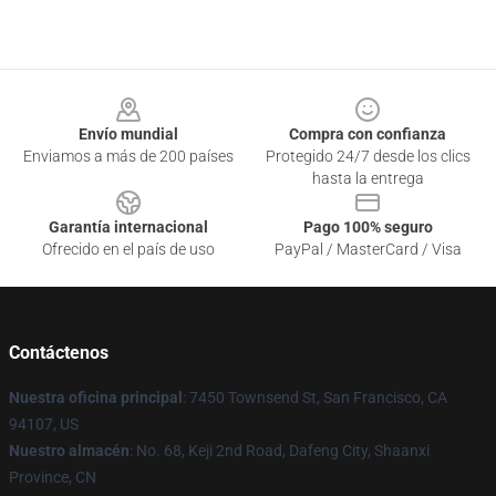
Footer
Envío mundial
Compra con confianza
Enviamos a más de 200 países
Protegido 24/7 desde los clics
hasta la entrega
Garantía internacional
Pago 100% seguro
Ofrecido en el país de uso
PayPal / MasterCard / Visa
Contáctenos
Nuestra oficina principal
: 7450 Townsend St, San Francisco, CA
94107, US
Nuestro almacén
: No. 68, Keji 2nd Road, Dafeng City, Shaanxi
Province, CN