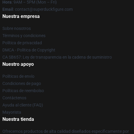
Hora
: 9AM – 5PM (Mon – Fri)
Email
: contact@superduckfigure.com
Nuestra empresa
Sobre nosotros
Términos y condiciones
Política de privacidad
DMCA - Política de Copyright
CA SB657: Ley de transparencia en la cadena de suministro
Nuestro apoyo
Políticas de envío
Condiciones de pago
Políticas de reembolso
Contáctenos
Ayuda al cliente (FAQ)
Mayorista
Nuestra tienda
Ofrecemos productos de alta calidad diseñados específicamente por