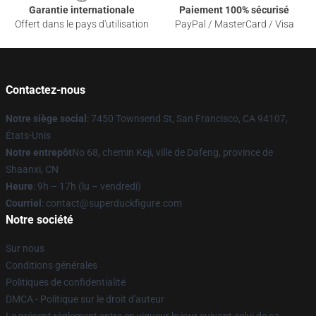
Garantie internationale
Paiement 100% sécurisé
Offert dans le pays d'utilisation
PayPal / MasterCard / Visa
Contactez-nous
Notre siège social
: 7450 Townsend St, San Francisco, CA 94107,
États-Unis
Notre entrepôt
No 68, chemin Keji, ville de Dafeng, province de
Shaanxi, CN
Heure
: 9h – 17h (lu – vendredi)
Courriel
: contact@superduckfigure.com
Notre société
Sur nous
Conditions générales
Politiques de confidentialité
DMCA - Politique sur le droit d'auteur