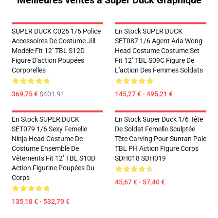
Meilleures ventes à Super Duck Graphique
SUPER DUCK C026 1/6 Police
En Stock SUPER DUCK
Accessoires De Costume Jill
SET087 1/6 Agent Ada Wong
Modèle Fit 12'' TBL S12D
Head Costume Costume Set
Figure D'action Poupées
Fit 12'' TBL S09C Figure De
Corporelles
L'action Des Femmes Soldats
369,75 €
$401.91
145,27 € - 495,21 €
En Stock SUPER DUCK
En Stock Super Duck 1/6 Tête
SET079 1/6 Sexy Femelle
De Soldat Femelle Sculptée
Ninja Head Costume De
Tête Carving Pour Suntan Pale
Costume Ensemble De
TBL PH Action Figure Corps
Vêtements Fit 12'' TBL S10D
SDH018 SDH019
Action Figurine Poupées Du
Corps
45,67 € - 57,40 €
135,18 € - 532,79 €