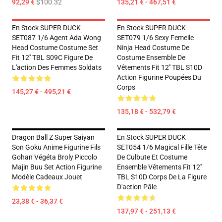
92,29 €
$100.32
135,21 € - 467,51 €
En Stock SUPER DUCK
En Stock SUPER DUCK
SET087 1/6 Agent Ada Wong
SET079 1/6 Sexy Femelle
Head Costume Costume Set
Ninja Head Costume De
Fit 12'' TBL S09C Figure De
Costume Ensemble De
L'action Des Femmes Soldats
Vêtements Fit 12'' TBL S10D
Action Figurine Poupées Du
Corps
145,27 € - 495,21 €
135,18 € - 532,79 €
Dragon Ball Z Super Saiyan
En Stock SUPER DUCK
Son Goku Anime Figurine Fils
SET054 1/6 Magical Fille Tête
Gohan Végéta Broly Piccolo
De Culbute Et Costume
Majin Buu Set Action Figurine
Ensemble Vêtements Fit 12''
Modèle Cadeaux Jouet
TBL S10D Corps De La Figure
D'action Pâle
23,38 € - 36,37 €
137,97 € - 251,13 €