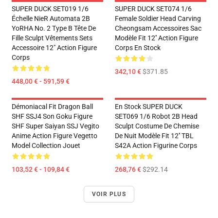
SUPER DUCK SET019 1/6
SUPER DUCK SET074 1/6
Échelle NieR Automata 2B
Female Soldier Head Carving
YoRHA No. 2 Type B Tête De
Cheongsam Accessoires Sac
Fille Sculpt Vêtements Sets
Modèle Fit 12'' Action Figure
Accessoire 12" Action Figure
Corps En Stock
Corps
342,10 €
$371.85
448,00 € - 591,59 €
Démoniacal Fit Dragon Ball
En Stock SUPER DUCK
SHF SSJ4 Son Goku Figure
SET069 1/6 Robot 2B Head
SHF Super Saiyan SSJ Vegito
Sculpt Costume De Chemise
Anime Action Figure Vegetto
De Nuit Modèle Fit 12'' TBL
Model Collection Jouet
S42A Action Figurine Corps
103,52 € - 109,84 €
268,76 €
$292.14
VOIR PLUS