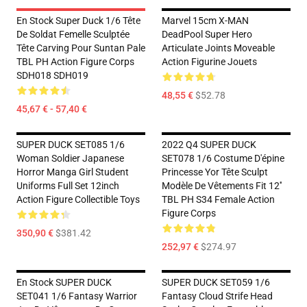
En Stock Super Duck 1/6 Tête
Marvel 15cm X-MAN
De Soldat Femelle Sculptée
DeadPool Super Hero
Tête Carving Pour Suntan Pale
Articulate Joints Moveable
TBL PH Action Figure Corps
Action Figurine Jouets
SDH018 SDH019
48,55 €
$52.78
45,67 € - 57,40 €
SUPER DUCK SET085 1/6
2022 Q4 SUPER DUCK
Woman Soldier Japanese
SET078 1/6 Costume D'épine
Horror Manga Girl Student
Princesse Yor Tête Sculpt
Uniforms Full Set 12inch
Modèle De Vêtements Fit 12''
Action Figure Collectible Toys
TBL PH S34 Female Action
Figure Corps
350,90 €
$381.42
252,97 €
$274.97
En Stock SUPER DUCK
SUPER DUCK SET059 1/6
SET041 1/6 Fantasy Warrior
Fantasy Cloud Strife Head