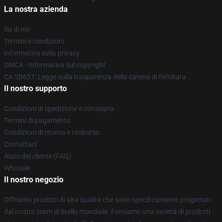
La nostra azienda
Su di noi
Termini e condizioni
Informativa sulla privacy
DMCA - Informativa sul copyright
CA SB657: Legge sulla trasparenza della catena di fornitura
Il nostro supporto
Condizioni di spedizione e consegna
Termini di pagamento
Condizioni di ritorno e rimborso
Contattaci
Aiuto del cliente (FAQ)
Whosale
Il nostro negozio
Offriamo prodotti di alta qualità che sono specificamente progettati
dal nostro team di livello mondiale. Forniamo una varietà di prodotti