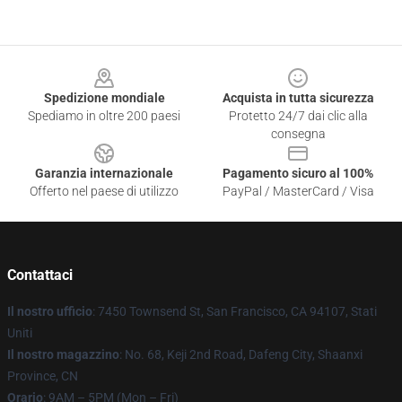
Footer
Spedizione mondiale
Acquista in tutta sicurezza
Spediamo in oltre 200 paesi
Protetto 24/7 dai clic alla
consegna
Garanzia internazionale
Pagamento sicuro al 100%
Offerto nel paese di utilizzo
PayPal / MasterCard / Visa
Contattaci
Il nostro ufficio
: 7450 Townsend St, San Francisco, CA 94107, Stati
Uniti
Il nostro magazzino
: No. 68, Keji 2nd Road, Dafeng City, Shaanxi
Province, CN
Orario
: 9AM – 5PM (Mon – Fri)