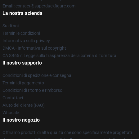
Email
: contact@superduckfigure.com
La nostra azienda
Su di noi
Termini e condizioni
Informativa sulla privacy
DMCA - Informativa sul copyright
CA SB657: Legge sulla trasparenza della catena di fornitura
Il nostro supporto
Condizioni di spedizione e consegna
Termini di pagamento
Condizioni di ritorno e rimborso
Contattaci
Aiuto del cliente (FAQ)
Whosale
Il nostro negozio
Offriamo prodotti di alta qualità che sono specificamente progettati