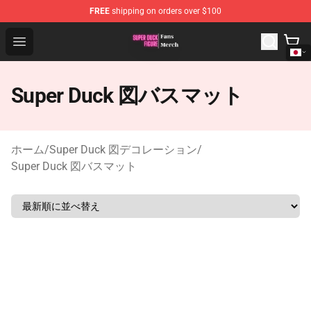
FREE
shipping on orders over $100
Super Duck Figure Shop - The Best Store of Super Duck F
Open menu
Super Duck 図バスマット
ホーム
/
Super Duck 図デコレーション
/
Super Duck 図バスマット