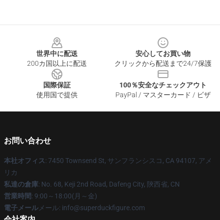
Footer
世界中に配送
安心してお買い物
200カ国以上に配送
クリックから配送まで24/7保護
国際保証
100％安全なチェックアウト
使用国で提供
PayPal / マスターカード / ビザ
お問い合わせ
本社オフィス
: 7450 Townsend St, サンフランシスコ, CA 94107, アメ
リカ
私達の倉庫
: No. 68, Keji 2nd Road, Dafeng City, 陝西省, CN
営業時間
: 9:00～18:00(月～金)
電子メール
メール: info@superduckfigure.com
会社案内