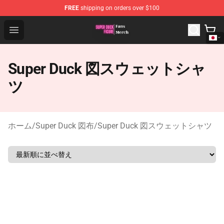
FREE
shipping on orders over $100
Super Duck Figure Shop - The Best Store of Super Duck F
Open menu
Super Duck 図スウェットシャ
ツ
ホーム
/
Super Duck 図布
/
Super Duck 図スウェットシャツ