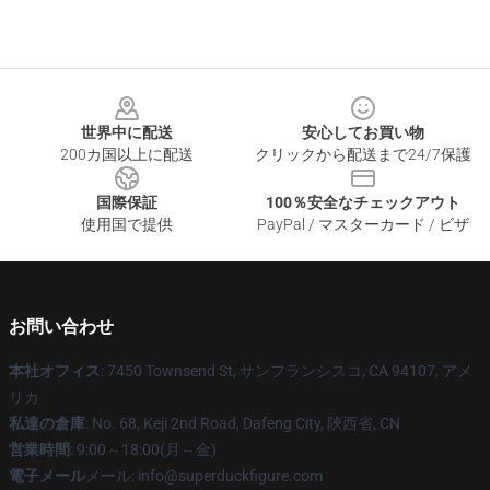
Footer
世界中に配送
安心してお買い物
200カ国以上に配送
クリックから配送まで24/7保護
国際保証
100％安全なチェックアウト
使用国で提供
PayPal / マスターカード / ビザ
お問い合わせ
本社オフィス
: 7450 Townsend St, サンフランシスコ, CA 94107, アメ
リカ
私達の倉庫
: No. 68, Keji 2nd Road, Dafeng City, 陝西省, CN
営業時間
: 9:00～18:00(月～金)
電子メール
メール: info@superduckfigure.com