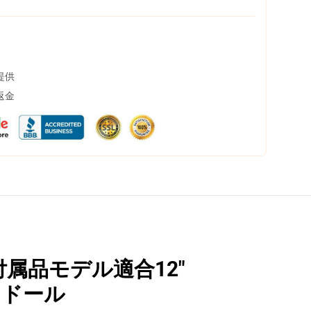
提供
返金
付属品モデル適合12"
ィドール