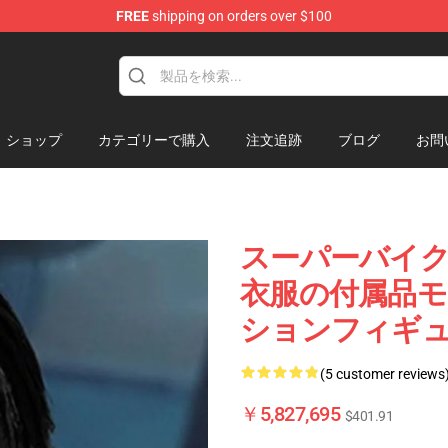
FREE
shipping on orders over $100
k Figure
ショップ
カテゴリーで購入
注文追跡
ブログ
お問
スーパーバイク C
衣服の付属品モデル
ションフィギ
(5 customer reviews
￥5,827,695
$401.91