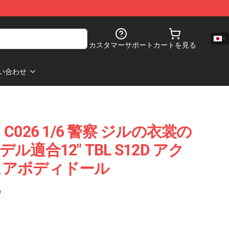
カスタマーサポート
カートを見る
い合わせ
026 1/6 警察 ジルの衣裳の
適合12" TBL S12D アク
ュアボディドール
)