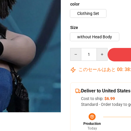
color
Clothing Set
Size
without Head Body
Quantity
このセールはあと
00
:
38
Deliver to United States
Cost to ship:
$6.99
Standard - Order today to g
Production
Today