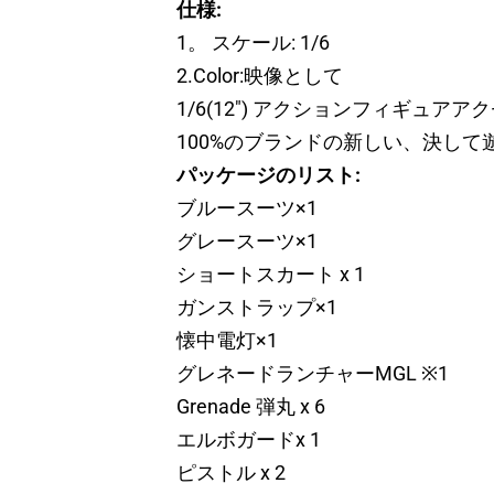
仕様:
1。 スケール: 1/6
2.Color:映像として
1/6(12") アクションフィギュアア
100%のブランドの新しい、決して
パッケージのリスト:
ブルースーツ×1
グレースーツ×1
ショートスカート x 1
ガンストラップ×1
懐中電灯×1
グレネードランチャーMGL ※1
Grenade 弾丸 x 6
エルボガードx 1
ピストル x 2