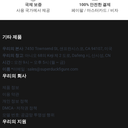
국제 보증
100% 안전한 결제
사용 국가에서 제공
페이팔 / 마스터카드 / 비자
기타 제품
우리의 본사
: 7450 Townsend St, 샌프란시스코, CA 94107, 미국
우리의 창고
: 아니오 68의 Keji 제 2 도로, Dafeng 시, 산시성, CN
시간 :
: 오전 9시 ~ 오후 5시 (월 ~ 금)
이름 *
이메일 : sales@superduckfigure.com
우리의 회사
제품 정보
이용 약관
개인 정보 정책
DMCA - 저작권 정책
모델 번호: 공급망 투명성 행위
우리의 지원