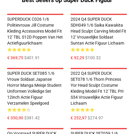
Best Sellers op Super Duck Figuur
SUPERDUCK C026 1/6
2024 Q4 SUPER DUCK
Politievrouw Jill Costume
SDH049 1/6 Saika Kawakita
Kleding Accessoires Model Fit
Head Sculpt Carving Model Fit
12' TBL S12D Poppen Van Het
12' Vrouwelijke Soldaat
Actiefiguurlichaam
Suntan Actie Figuur Lichaam
€ 369,75
$401.91
€ 92,29
$100.32
SUPER DUCK SET085 1/6
2022 Q4 SUPER DUCK
Vrouw Soldaat Japanse
SET078 1/6 Thorn Princess
Horror Manga Meisje Student
Yor Head Sculpt Costume
Uniformen Volledige Set
Kleding Model Fit 12' TBL PH
12inch Actie Figuur
S34 Vrouwelijke Actie Figuur
Verzamelen Speelgoed
Lichaam
€ 350,90
$381.42
€ 252,97
$274.97
Op Voorraad SUPER DUCK
SUPER DUCK SET059 1/6