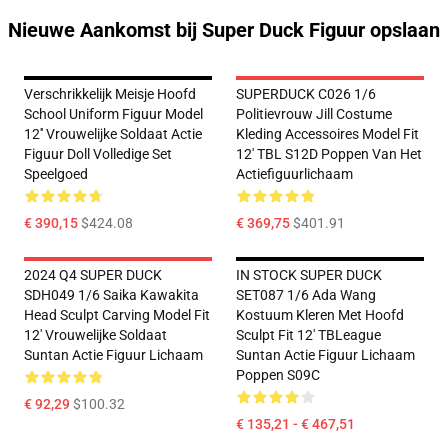
Nieuwe Aankomst bij Super Duck Figuur opslaan
Verschrikkelijk Meisje Hoofd
SUPERDUCK C026 1/6
School Uniform Figuur Model
Politievrouw Jill Costume
12'' Vrouwelijke Soldaat Actie
Kleding Accessoires Model Fit
Figuur Doll Volledige Set
12' TBL S12D Poppen Van Het
Speelgoed
Actiefiguurlichaam
€ 390,15
$424.08
€ 369,75
$401.91
2024 Q4 SUPER DUCK
IN STOCK SUPER DUCK
SDH049 1/6 Saika Kawakita
SET087 1/6 Ada Wang
Head Sculpt Carving Model Fit
Kostuum Kleren Met Hoofd
12' Vrouwelijke Soldaat
Sculpt Fit 12' TBLeague
Suntan Actie Figuur Lichaam
Suntan Actie Figuur Lichaam
Poppen S09C
€ 92,29
$100.32
€ 135,21 - € 467,51