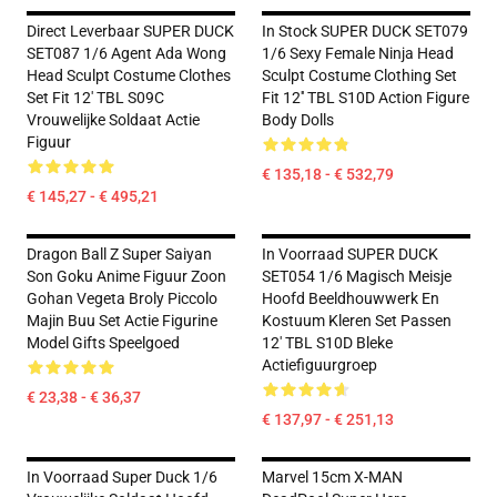
Direct Leverbaar SUPER DUCK
In Stock SUPER DUCK SET079
SET087 1/6 Agent Ada Wong
1/6 Sexy Female Ninja Head
Head Sculpt Costume Clothes
Sculpt Costume Clothing Set
Set Fit 12' TBL S09C
Fit 12'' TBL S10D Action Figure
Vrouwelijke Soldaat Actie
Body Dolls
Figuur
€ 135,18 - € 532,79
€ 145,27 - € 495,21
Dragon Ball Z Super Saiyan
In Voorraad SUPER DUCK
Son Goku Anime Figuur Zoon
SET054 1/6 Magisch Meisje
Gohan Vegeta Broly Piccolo
Hoofd Beeldhouwwerk En
Majin Buu Set Actie Figurine
Kostuum Kleren Set Passen
Model Gifts Speelgoed
12' TBL S10D Bleke
Actiefiguurgroep
€ 23,38 - € 36,37
€ 137,97 - € 251,13
In Voorraad Super Duck 1/6
Marvel 15cm X-MAN