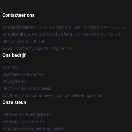
Contacteer ons
Ons hoofdkantoor
: 7450 Townsend St, San Francisco, CA 94107, US
Ons pakhuis
68, Keji 2nd Road, Dafeng City, Shaanxi Province, CN
Uur
: 21.00 uur 5.00 uur
E-mail
: contact@superduckfigure.com
Ons bedrijf
Over ons
Algemene voorwaarden
Privacybeleid
DMCA - Auteursrechtbeleid
CA SB657: Transparantiewet voor de toeleveringsketen
Onze steun
Verzend- en leveringsbeleid
Betalingsvoorwaarden
Teruggave & terugbetalingsbeleid