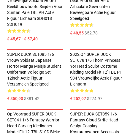
Vrouwelijke Soldaat Hoofd
DeadPool Super Hero
Beeldhouwhoofd Snijden Voor
Articulate Gewrichten
Suntan Pale TBL PH Actie
Beweegbare Actie Figuur
Figuur Lichaam SDH018
Speelgoed
SDH019
€ 48,55
$52.78
€ 45,67 - € 57,40
SUPER DUCK SET085 1/6
2022 Q4 SUPER DUCK
Vrouw Soldaat Japanse
SET078 1/6 Thorn Princess
Horror Manga Meisje Student
Yor Head Sculpt Costume
Uniformen Volledige Set
Kleding Model Fit 12' TBL PH
12inch Actie Figuur
S34 Vrouwelijke Actie Figuur
Verzamelen Speelgoed
Lichaam
€ 350,90
$381.42
€ 252,97
$274.97
Op Voorraad SUPER DUCK
SUPER DUCK SET059 1/6
SET041 1/6 Fantasy Warrior
Fantasy Cloud Strife Head
Head Carving Kledingset
Sculpt Cosplay
Model Fit 12' TBL S10D Bleke
Kostuumwapen Accessoire