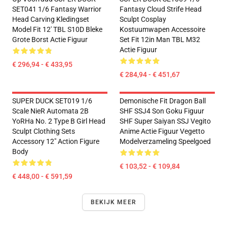
SET041 1/6 Fantasy Warrior
Fantasy Cloud Strife Head
Head Carving Kledingset
Sculpt Cosplay
Model Fit 12' TBL S10D Bleke
Kostuumwapen Accessoire
Grote Borst Actie Figuur
Set Fit 12in Man TBL M32
Actie Figuur
€ 296,94 - € 433,95
€ 284,94 - € 451,67
SUPER DUCK SET019 1/6
Demonische Fit Dragon Ball
Scale NieR Automata 2B
SHF SSJ4 Son Goku Figuur
YoRHa No. 2 Type B Girl Head
SHF Super Saiyan SSJ Vegito
Sculpt Clothing Sets
Anime Actie Figuur Vegetto
Accessory 12" Action Figure
Modelverzameling Speelgoed
Body
€ 103,52 - € 109,84
€ 448,00 - € 591,59
BEKIJK MEER