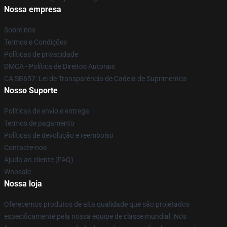
Nossa empresa
Sobre nós
Termos e Condições
Políticas de privacidade
DMCA - Política de Direitos Autorais
CA SB657: Lei de Transparência de Cadeia de Suprimentos
Nosso Suporte
Políticas de envio e entrega
Termos de pagamento
Políticas de devolução e reembolso
Contacte-nos
Ajuda ao cliente (FAQ)
Whosale
Nossa loja
Oferecemos produtos de alta qualidade que são projetados
especificamente pela nossa equipe de classe mundial. Nós