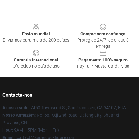
Footer
Envio mundial
Compre com confiança
Enviamos para mais de 200 países
Protegido 24/7, do clique à
entrega
Garantia internacional
Pagamento 100% seguro
Oferecido no país de uso
PayPal / MasterCard / Visa
Contacte-nos
A nossa sede
: 7450 Townsend St, São Francisco, CA 94107, EUA
Nosso Armazém
: No. 68, Keji 2nd Road, Dafeng City, Shaanxi
Province, CN
Hour
: 9AM – 5PM (Mon – Fri)
Email
: contact@superduckfigure.com