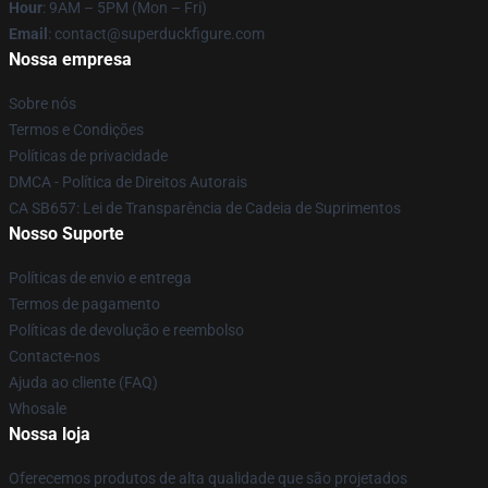
Hour
: 9AM – 5PM (Mon – Fri)
Email
: contact@superduckfigure.com
Nossa empresa
Sobre nós
Termos e Condições
Políticas de privacidade
DMCA - Política de Direitos Autorais
CA SB657: Lei de Transparência de Cadeia de Suprimentos
Nosso Suporte
Políticas de envio e entrega
Termos de pagamento
Políticas de devolução e reembolso
Contacte-nos
Ajuda ao cliente (FAQ)
Whosale
Nossa loja
Oferecemos produtos de alta qualidade que são projetados