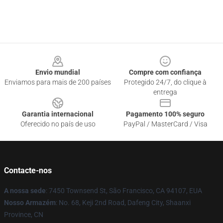
Footer
Envio mundial
Compre com confiança
Enviamos para mais de 200 países
Protegido 24/7, do clique à
entrega
Garantia internacional
Pagamento 100% seguro
Oferecido no país de uso
PayPal / MasterCard / Visa
Contacte-nos
A nossa sede
: 7450 Townsend St, São Francisco, CA 94107, EUA
Nosso Armazém
: No. 68, Keji 2nd Road, Dafeng City, Shaanxi
Province, CN