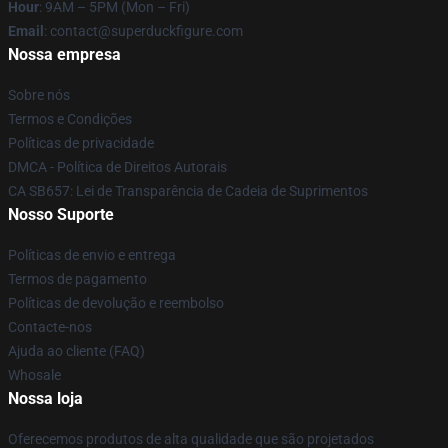
Hour
: 9AM – 5PM (Mon – Fri)
Email
: contact@superduckfigure.com
Nossa empresa
Sobre nós
Termos e Condições
Políticas de privacidade
DMCA - Política de Direitos Autorais
CA SB657: Lei de Transparência de Cadeia de Suprimentos
Nosso Suporte
Políticas de envio e entrega
Termos de pagamento
Políticas de devolução e reembolso
Contacte-nos
Ajuda ao cliente (FAQ)
Whosale
Nossa loja
Oferecemos produtos de alta qualidade que são projetados