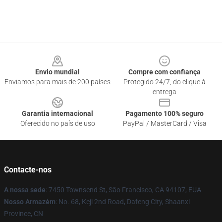
Footer
Envio mundial
Compre com confiança
Enviamos para mais de 200 países
Protegido 24/7, do clique à
entrega
Garantia internacional
Pagamento 100% seguro
Oferecido no país de uso
PayPal / MasterCard / Visa
Contacte-nos
A nossa sede
: 7450 Townsend St, São Francisco, CA 94107, EUA
Nosso Armazém
: No. 68, Keji 2nd Road, Dafeng City, Shaanxi
Province, CN