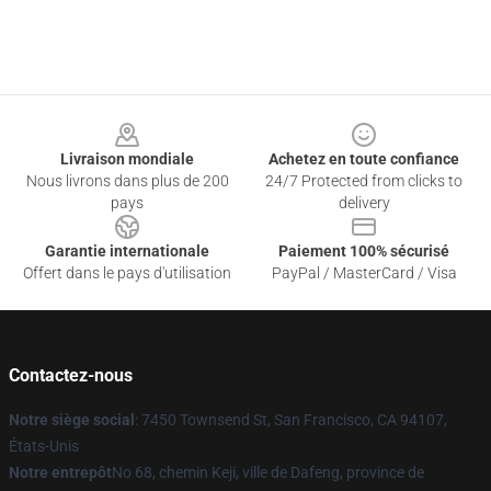
Footer
Livraison mondiale
Achetez en toute confiance
Nous livrons dans plus de 200
24/7 Protected from clicks to
pays
delivery
Garantie internationale
Paiement 100% sécurisé
Offert dans le pays d'utilisation
PayPal / MasterCard / Visa
Contactez-nous
Notre siège social
: 7450 Townsend St, San Francisco, CA 94107,
États-Unis
Notre entrepôt
No 68, chemin Keji, ville de Dafeng, province de