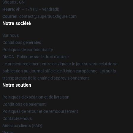
Shaanxi, CN
Heure
: 9h – 17h (lu – vendredi)
Courriel
: contact@superduckfigure.com
Notre société
Sur nous
Conditions générales
Politiques de confidentialité
DMCA - Politique sur le droit d'auteur
Le présent règlement entre en vigueur le jour suivant celui de sa
publication au Journal officiel de l'Union européenne. Loi sur la
transparence de la chaîne d'approvisionnement
Notre soutien
Politiques d'expédition et de livraison
Conditions de paiement
Politiques de retour et de remboursement
Contactez-nous
Aide aux clients (FAQ)
Vente