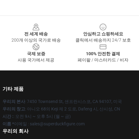
Footer
전 세계 배송
안심하고 쇼핑하세요
200개 이상의 국가로 배송
클릭에서 배송까지 24/7 보호
국제 보증
100% 안전한 결제
사용 국가에서 제공
페이팔 / 마스터카드 / 비자
기타 제품
우리의 본사
: 7450 Townsend St, 샌프란시스코, CA 94107, 미국
우리의 창고
: 아니오 68의 Keji 제 2 도로, Dafeng 시, 산시성, CN
시간 :
: 오전 9시 ~ 오후 5시 (월 ~ 금)
이름 *
이메일 : sales@superduckfigure.com
우리의 회사