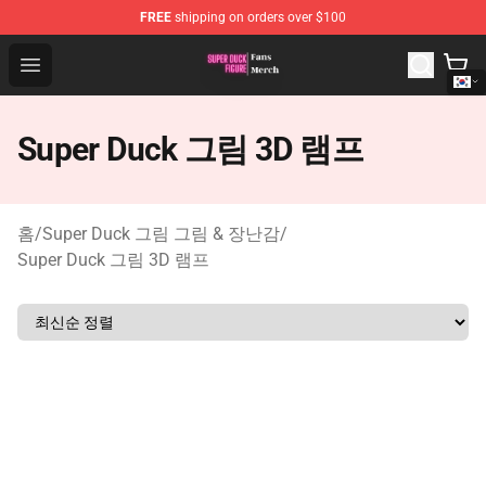
FREE
shipping on orders over $100
Super Duck Figure Shop - The Best Store of Super Duck F
Open menu
Super Duck 그림 3D 램프
홈
/
Super Duck 그림 그림 & 장난감
/
Super Duck 그림 3D 램프