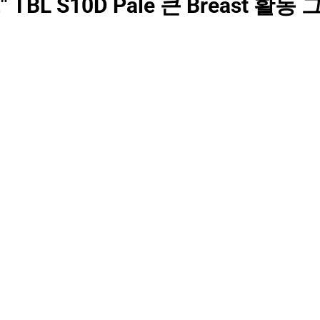
" TBL S10D Pale 큰 Breast 활동