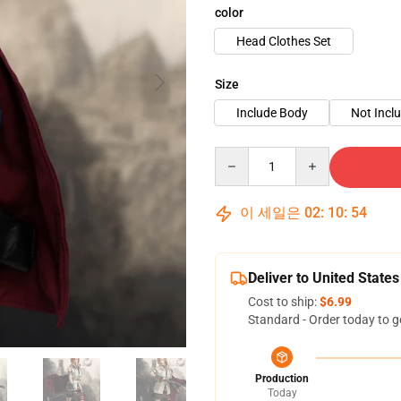
color
Head Clothes Set
Size
Include Body
Not Incl
Quantity
이 세일은
02
:
10
:
53
Deliver to United States
Cost to ship:
$6.99
Standard - Order today to g
Production
Today