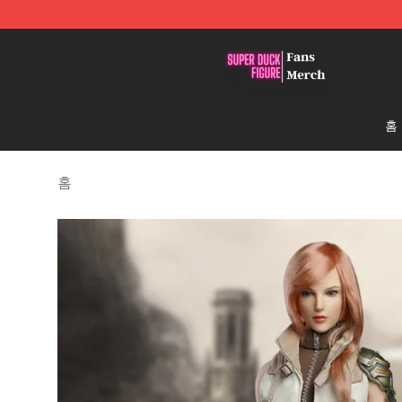
Super Duck Figure Shop - The Best Store of Super Duc
홈
홈