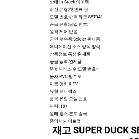
상태:
In-Stock 아이템
버전 유형:
첫 번째 판
모델 번호:
슈퍼 듀크 SET041
공급 유형:
모델 번호:
원격 제어:
없음
군인 부속품:
Soldier 완제품
애니메이션 소스:
양식 양식
상품정보 특성:
완제품
공급 능력:
완제품
Mfg 시리즈 수:
모델 번호:
물자:
PVC 방수포
이름:
영화 & TV
유형:
유니섹스
품목 유형:
모델 번호:
연령 :
18+ ·
원래 장소:
본토 중국
증명서:
사이트맵
재고 SUPER DUCK