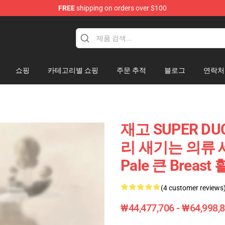
FREE
shipping on orders over $100
k Figure
쇼핑
카테고리별 쇼핑
주문 추적
블로그
연락처
재고 SUPER DU
리 새기는 의류 세트
Pale 큰 Breas
(4 customer reviews
₩44,477,706 - ₩64,998,